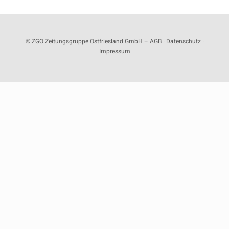
© ZGO Zeitungsgruppe Ostfriesland GmbH –
AGB
·
Datenschutz
·
Impressum