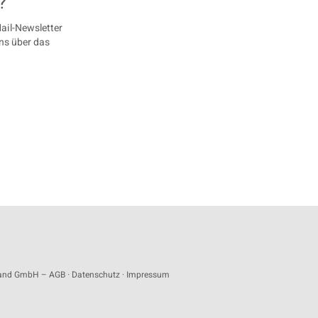
?
ail-Newsletter
ns über das
sland GmbH –
AGB
·
Datenschutz
·
Impressum