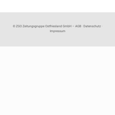
© ZGO Zeitungsgruppe Ostfriesland GmbH –
AGB
·
Datenschutz
·
Impressum