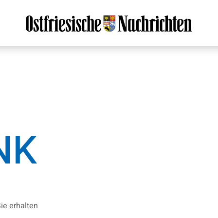
NK
ie erhalten