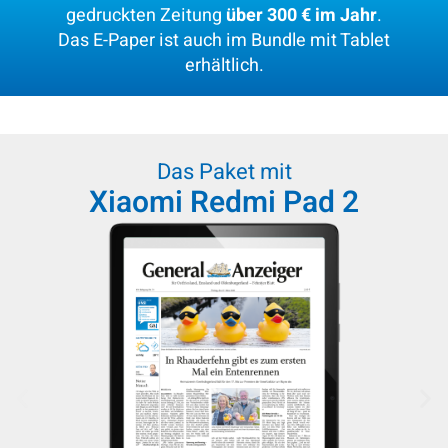
gedruckten Zeitung
über 300 € im Jahr
.
Das E-Paper ist auch im Bundle mit Tablet
erhältlich.
Das Paket mit
Xiaomi Redmi Pad 2