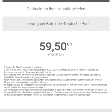
Gedruckt an Ihre Haustür geliefert
Lieferung per Bote oder Deutsche Post
59,50
€ 1
monatlich
1
Preis inkl. MwSt., monatlich kündbar.
2
Alle Preise inkl. MwSt. Angebot gültig bis 30.07.2026. Vertragslaufzeit: 24 Monate. Solange der
Aktionsvorrat reicht. Dieses Angebot gilt nur für
bestehende Print-Abonnenten, die zum E-Paper des GA wechseln möchten. Ihr Digital-Abo startet,
sobald Sie die Auftragsbestätigung erhalten.
Nach Ablauf der Mindestvertragslaufzeit verlängert sich das Abonnement automatisch um jeweils 1
Monat zum dann gültigen regulären Monats-
bezugspreis, bis es fristgerecht gekündigt wird. Die Kündigung ist mit einer Frist von 14 Tagen zum Ende
des aktuellen Vertragszeitraums möglich.
Die Kündigung kann bequem über das auf unserer Website bereitgestellte Online-Formular erfolgen. Der
Verlag behält sich die Ablehnung des Vertrags vor. Weitere Informationen zu Laufzeiten, Verlängerungen
und Kündigungsmodalitäten finden Sie in unseren Allgemeinen Geschäftsbedingungen.