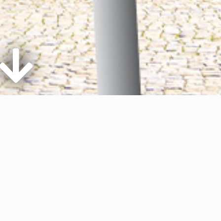
friesen-Zeitung
als
Paper